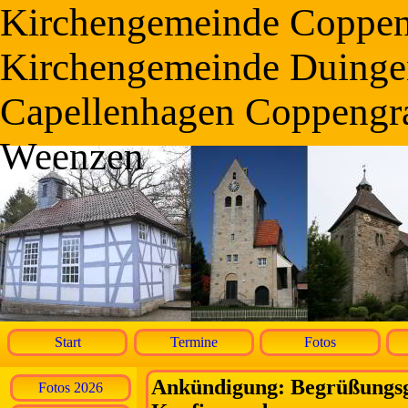
Kirchengemeinde Coppe
Kirchengemeinde Duinge
Capellenhagen Coppengr
Weenzen
Start
Termine
Fotos
Ankündigung: Begrüßungsgo
Fotos 2026