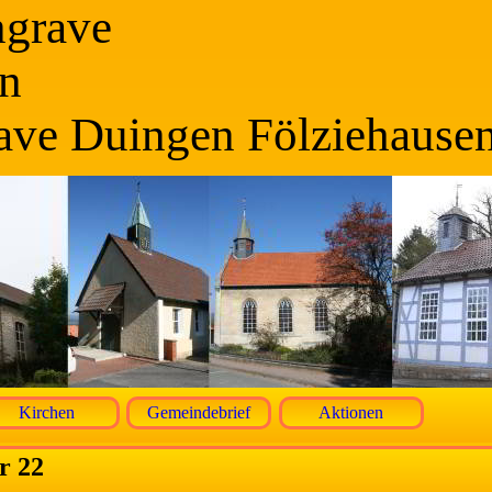
ngrave
n
ave Duingen Fölziehause
Kirchen
Gemeindebrief
Aktionen
r 22