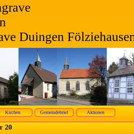
ngrave
n
ave Duingen Fölziehause
Kirchen
Gemeindebrief
Aktionen
r 20