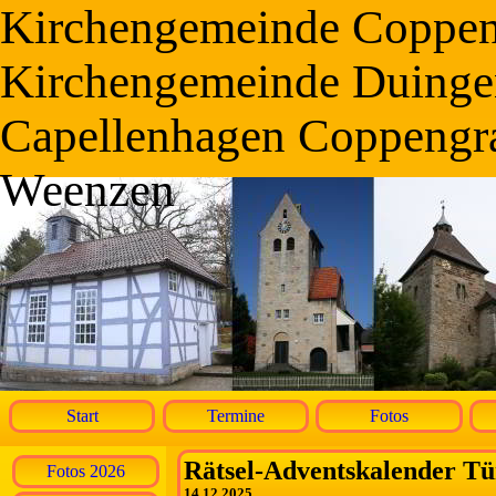
Kirchengemeinde Coppe
Kirchengemeinde Duinge
Capellenhagen Coppengr
Weenzen
Start
Termine
Fotos
Rätsel-Adventskalender Tü
Fotos 2026
14.12.2025