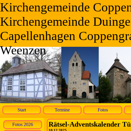
Kirchengemeinde Coppe
Kirchengemeinde Duinge
Capellenhagen Coppengr
Weenzen
Start
Termine
Fotos
Rätsel-Adventskalender Tü
Fotos 2026
10.12.2025