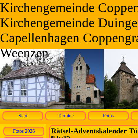
Kirchengemeinde Coppe
Kirchengemeinde Duinge
Capellenhagen Coppengr
Weenzen
Start
Termine
Fotos
Rätsel-Adventskalender Tü
Fotos 2026
08.12.2025