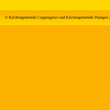
© Kirchengemeinde Coppengrave und Kirchengemeinde Duingen 