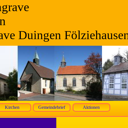
ngrave
n
ave Duingen Fölziehause
Kirchen
Gemeindebrief
Aktionen