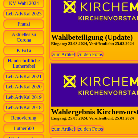
KV-Wahl 2024
Leb.AdvKal 2023
Franzi
Aktuelles zu
Wahlbeteiligung (Update)
Corona
Eingang: 25.03.2024, Veröffentlicht: 25.03.2024
KiBiTa
zum Artikel
zu den Fotos
Handschriftliche
Lutherbibel
Leb.AdvKal 2021
Leb.AdvKal 2020
Leb.AdvKal 2019
Leb.AdvKal 2018
Wahlergebnis Kirchenvors
Renovierung
Eingang: 25.03.2024, Veröffentlicht: 25.03.2024
Luther500
zum Artikel
zu den Fotos