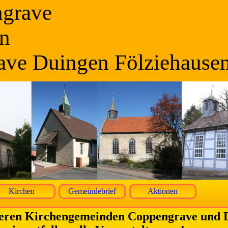
ngrave
n
ave Duingen Fölziehause
Kirchen
Gemeindebrief
Aktionen
seren Kirchengemeinden Coppengrave und 