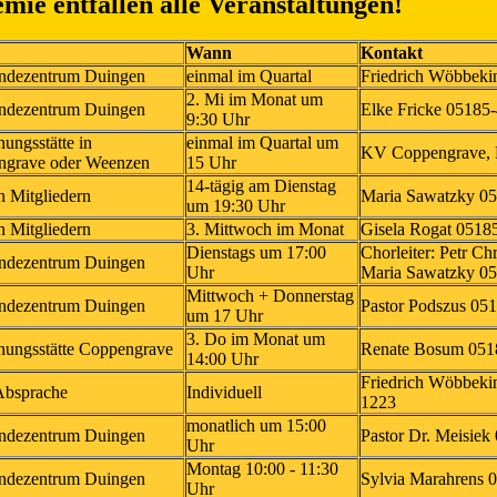
ie entfallen alle Veranstaltungen!
Wann
Kontakt
ndezentrum Duingen
einmal im Quartal
Friedrich Wöbbeki
2. Mi im Monat um
ndezentrum Duingen
Elke Fricke 05185
9:30 Uhr
ungsstätte in
einmal im Quartal um
KV Coppengrave, 
ngrave oder Weenzen
15 Uhr
14-tägig am Dienstag
n Mitgliedern
Maria Sawatzky 0
um 19:30 Uhr
n Mitgliedern
3. Mittwoch im Monat
Gisela Rogat 0518
Dienstags um 17:00
Chorleiter: Petr C
ndezentrum Duingen
Uhr
Maria Sawatzky 0
Mittwoch + Donnerstag
ndezentrum Duingen
Pastor Podszus 05
um 17 Uhr
3. Do im Monat um
ungsstätte Coppengrave
Renate Bosum 051
14:00 Uhr
Friedrich Wöbbeki
Absprache
Individuell
1223
monatlich um 15:00
ndezentrum Duingen
Pastor Dr. Meisie
Uhr
Montag 10:00 - 11:30
ndezentrum Duingen
Sylvia Marahrens 
Uhr