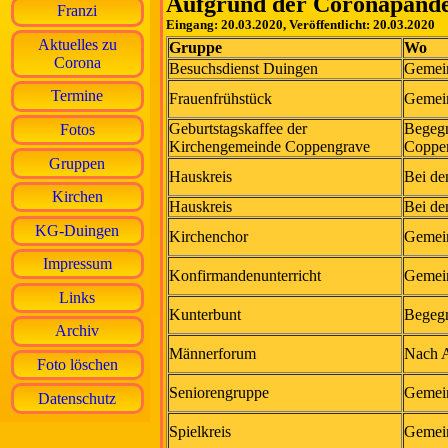
Aufgrund der Coronapandem
Franzi
Eingang: 20.03.2020, Veröffentlicht: 20.03.2020
Aktuelles zu
Gruppe
Wo
Corona
Besuchsdienst Duingen
Gemei
Termine
Frauenfrühstück
Gemei
Geburtstagskaffee der
Begegn
Fotos
Kirchengemeinde Coppengrave
Coppe
Gruppen
Hauskreis
Bei de
Kirchen
Hauskreis
Bei de
KG-Duingen
Kirchenchor
Gemei
Impressum
Konfirmandenunterricht
Gemei
Links
Kunterbunt
Begegn
Archiv
Männerforum
Nach 
Foto löschen
Seniorengruppe
Gemei
Datenschutz
Spielkreis
Gemei