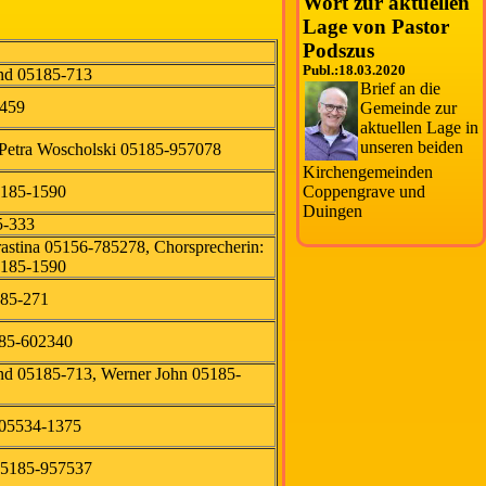
Wort zur aktuellen
Lage von Pastor
Podszus
Publ.:18.03.2020
nd 05185-713
Brief an die
-459
Gemeinde zur
aktuellen Lage in
unseren beiden
Petra Woscholski 05185-957078
Kirchengemeinden
Coppengrave und
5185-1590
Duingen
5-333
hrastina 05156-785278, Chorsprecherin:
5185-1590
185-271
85-602340
nd 05185-713, Werner John 05185-
k 05534-1375
05185-957537