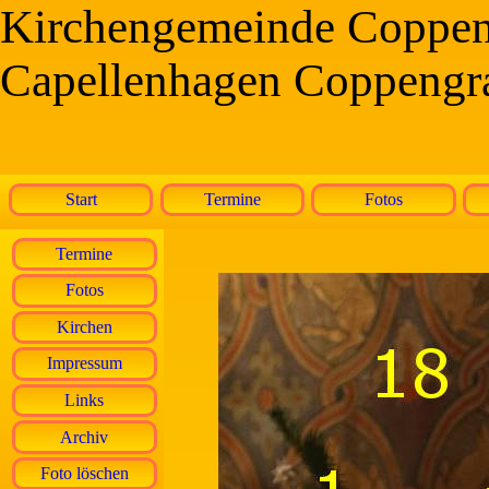
Kirchengemeinde Coppe
Capellenhagen Coppengr
Start
Termine
Fotos
Termine
Fotos
Kirchen
Impressum
Links
Archiv
Foto löschen