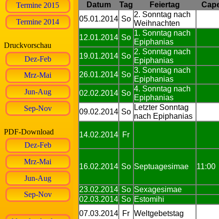
Datum
Tag
Feiertag
Cape
Termine 2015
2. Sonntag nach
05.01.2014
So
Termine 2014
Weihnachten
1. Sonntag nach
12.01.2014
So
Epiphanias
Druckvorschau
2. Sonntag nach
19.01.2014
So
Dez-Feb
Epiphanias
3. Sonntag nach
26.01.2014
So
Mrz-Mai
Epiphanias
4. Sonntag nach
Jun-Aug
02.02.2014
So
Epiphanias
Letzter Sonntag
Sep-Nov
09.02.2014
So
nach Epiphanias
PDF-Download
14.02.2014
Fr
Dez-Feb
Mrz-Mai
16.02.2014
So
Septuagesimae
11:00
Jun-Aug
23.02.2014
So
Sexagesimae
Sep-Nov
02.03.2014
So
Estomihi
07.03.2014
Fr
Weltgebetstag