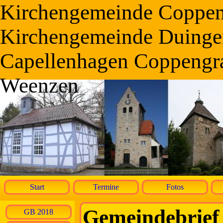
Kirchengemeinde Coppe
Kirchengemeinde Duinge
Capellenhagen Coppengr
Weenzen
Start
Termine
Fotos
Gemeindebrief
GB 2018