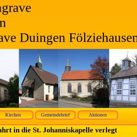
ngrave
n
ave Duingen Fölziehause
Kirchen
Gemeindebrief
Aktionen
rt in die St. Johanniskapelle verlegt