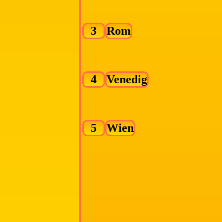
3
Rom
4
Venedig
5
Wien