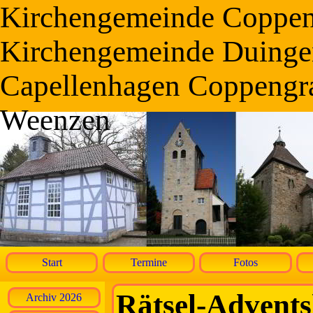
Kirchengemeinde Coppe
Kirchengemeinde Duinge
Capellenhagen Coppengr
Weenzen
Start
Termine
Fotos
Rätsel-Advents
Archiv 2026