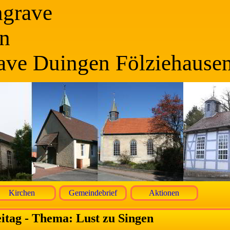
ngrave
n
ave Duingen Fölziehause
Kirchen
Gemeindebrief
Aktionen
tag - Thema: Lust zu Singen