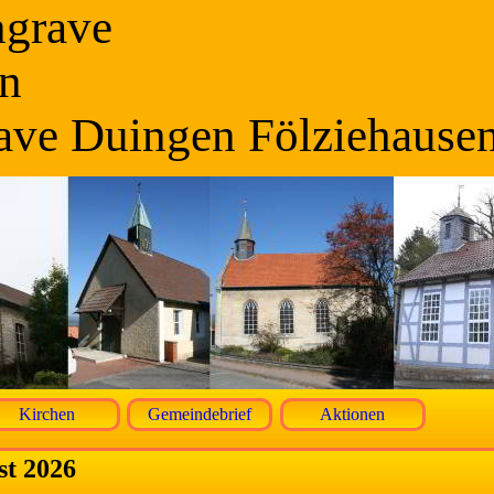
ngrave
n
ave Duingen Fölziehause
Kirchen
Gemeindebrief
Aktionen
st 2026