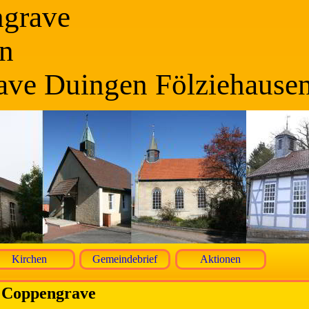
ngrave
n
ave Duingen Fölziehause
Kirchen
Gemeindebrief
Aktionen
n Coppengrave