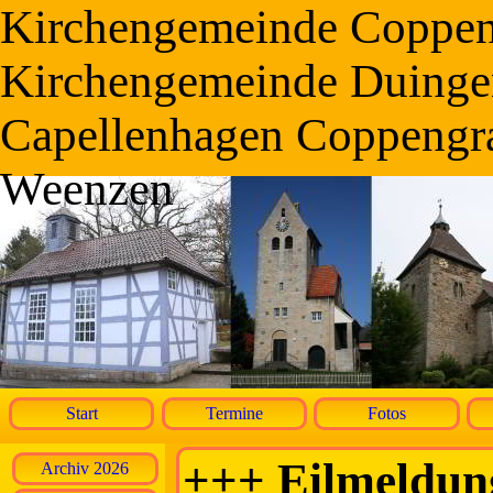
Kirchengemeinde Coppe
Kirchengemeinde Duinge
Capellenhagen Coppengr
Weenzen
Start
Termine
Fotos
+++ Eilmeldun
Archiv 2026