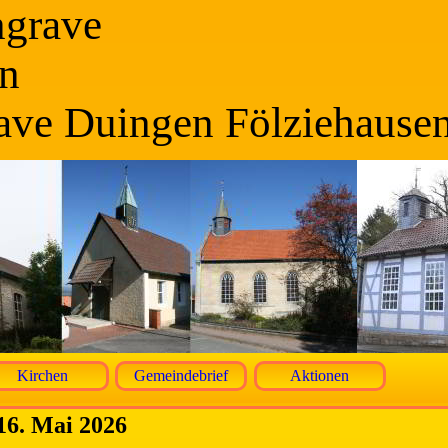
ngrave
n
ave Duingen Fölziehause
Kirchen
Gemeindebrief
Aktionen
16. Mai 2026