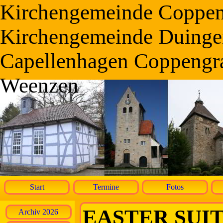
Kirchengemeinde Coppe
Kirchengemeinde Duinge
Capellenhagen Coppengr
Weenzen
Start
Termine
Fotos
EASTER SUITE
Archiv 2026